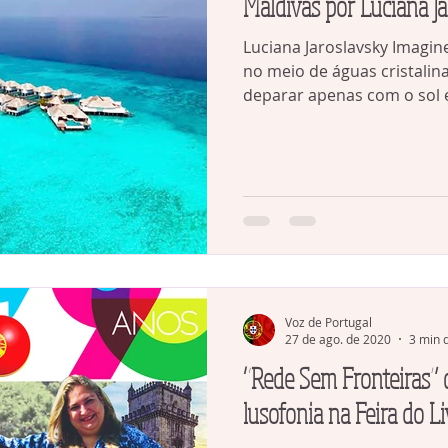
Maldivas por Luciana J
Luciana Jaroslavsky Imagi
no meio de águas cristalinas e ao abrir as
deparar apenas com o sol e
Voz de Portugal
27 de ago. de 2020
3 min d
“Rede Sem Fronteiras” d
lusofonia na Feira do L