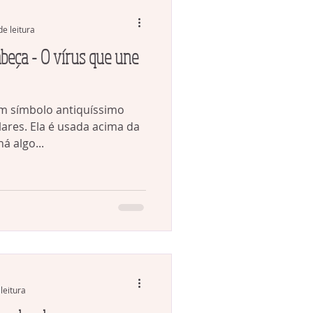
de leitura
us que une
um símbolo antiquíssimo
lares. Ela é usada acima da
á algo...
leitura