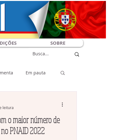
DIÇÕES
SOBRE
menta
Em pauta
o Rio
Artigos
e leitura
 com o maior número de
es no PNAID 2022