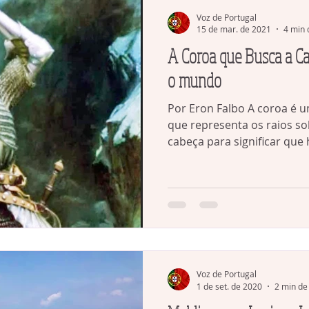
Voz de Portugal
15 de mar. de 2021
4 min 
A Coroa que Busca a Cabeça - O vír
o mundo
Por Eron Falbo A coroa é 
que representa os raios so
cabeça para significar que h
Voz de Portugal
1 de set. de 2020
2 min de 