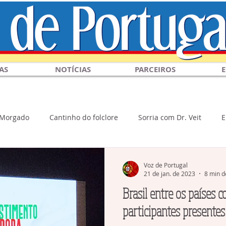
AS
NOTÍCIAS
PARCEIROS
E
 Morgado
Cantinho do folclore
Sorria com Dr. Veit
E
l & Turismo
Esportes
Política
Covid-19
Circuit
Voz de Portugal
21 de jan. de 2023
8 min d
Brasil entre os países
participantes present