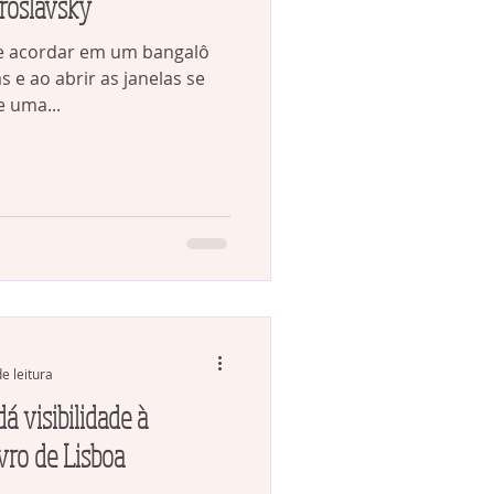
aroslavsky
ne acordar em um bangalô
 janelas se
 uma...
e leitura
á visibilidade à
ivro de Lisboa