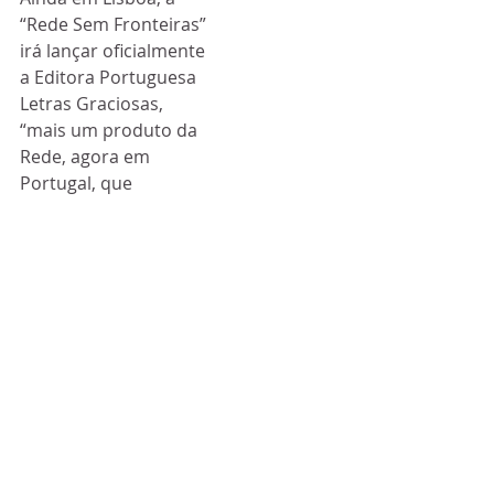
“Rede Sem Fronteiras” 
irá lançar oficialmente 
a Editora Portuguesa 
Letras Graciosas, 
“mais um produto da 
Rede, agora em 
Portugal, que 
funcionará como 
ponte direta para o 
Brasil, desenvolvendo 
projetos literários em 
terras lusitanas”.
A “Rede Sem 
Fronteiras” destaca-se 
por ser uma entidade 
cultural 
que “desenvolve 