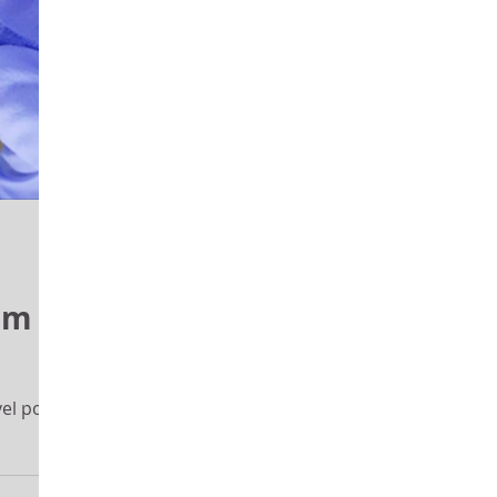
 em
el por