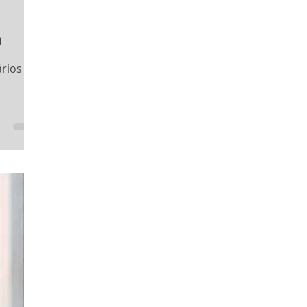
o
ários de