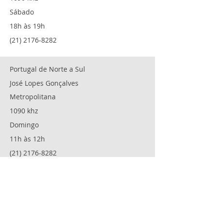
Sábado
18h às 19h
(21) 2176-8282
Portugal de Norte a Sul
José Lopes Gonçalves
Metropolitana
1090 khz
Domingo
11h às 12h
(21) 2176-8282
Portugal em Ritmo de Show
Sônia e Araújo Borges
Metropolitana