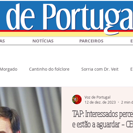
AS
NOTÍCIAS
PARCEIROS
E
 Morgado
Cantinho do folclore
Sorria com Dr. Veit
E
l & Turismo
Esportes
Política
Covid-19
Circuit
Voz de Portugal
12 de dez. de 2023
2 min d
TAP: Interessados perce
e estão a aguardar – C