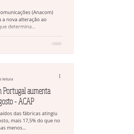
 Comunicações (Anacom)
 a nova alteração ao
que determina...
e leitura
m Portugal aumenta
agosto - ACAP
ídos das fábricas atingiu
gosto, mais 17,5% do que no
as menos...