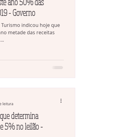
este ano 50% das
2019 - Governo
o Turismo indicou hoje que
 ano metade das receitas
..
e leitura
 que determina
e 5% no leilão -