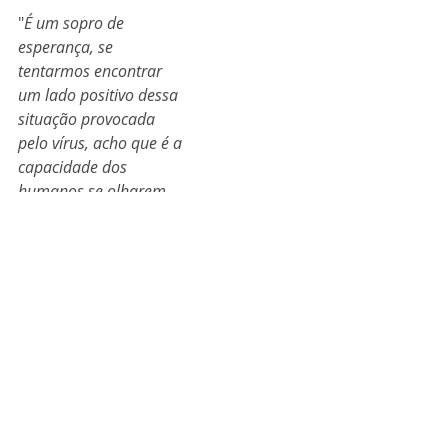
"
É um sopro de 
esperança, se 
tentarmos encontrar 
um lado positivo dessa 
situação provocada 
pelo vírus, acho que é a 
capacidade dos 
humanos se olharem, 
se reinventarem e 
repensarem suas vidas 
em um sentido mais 
coletivo”, disse Pedro 
Gerolimich (foto ao 
lado).
"Se hoje eu não tinha o 
projeto, não sei como 
gerenciaria porque se 