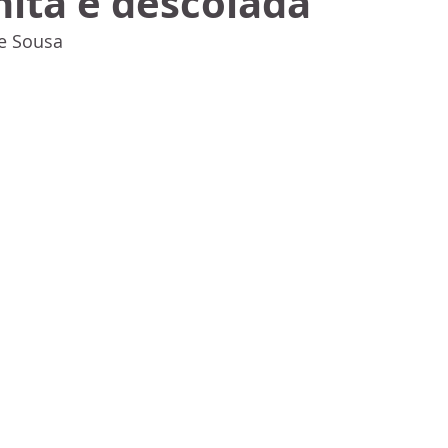
nita e descolada
e Sousa