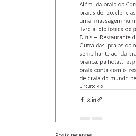
Além  da praia da Co
praias de  excelências
uma  massagem numa t
livro à  biblioteca de 
Dinis –  Restaurante 
Outra das  praias da 
semelhante ao  da pra
branca, palhotas,  es
praia conta com o  re
de praia do mundo pel
Circuito Rio
Posts recentes