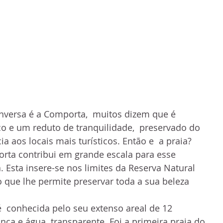
versa é a Comporta,  muitos dizem que é 
o e um reduto de tranquilidade,  preservado do 
a aos locais mais turísticos. Então e  a praia? 
orta contribui em grande escala para esse  
. Esta insere-se nos limites da Reserva Natural  
o que lhe permite preservar toda a sua beleza  
  conhecida pelo seu extenso areal de 12 
nca e água  transparente. Foi a primeira praia do 