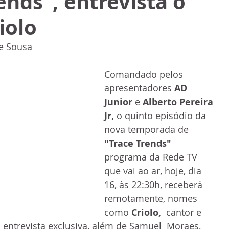
ends", entrevista o
iolo
e Sousa
Comandado pelos 
apresentadores 
AD 
Junior
 e 
Alberto Pereira 
Jr, 
o quinto episódio da 
nova temporada de 
"Trace Trends"
programa da Rede TV 
que vai ao ar, hoje, dia 
16, às 22:30h, receberá 
remotamente, nomes 
como 
Criolo,
  cantor e 
entrevista exclusiva, além de Samuel  Moraes, 