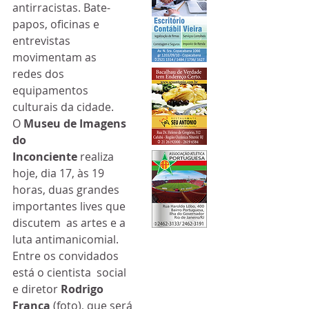
antirracistas. Bate-
papos, oficinas e 
entrevistas 
movimentam as  
redes dos 
equipamentos 
culturais da cidade. 
O
 Museu de Imagens 
do 
Inconciente
 realiza  
hoje, dia 17, às 19 
horas, duas grandes 
importantes lives que 
discutem  as artes e a 
luta antimanicomial. 
Entre os convidados 
está o cientista  social 
e diretor 
Rodrigo 
França 
(foto), que será