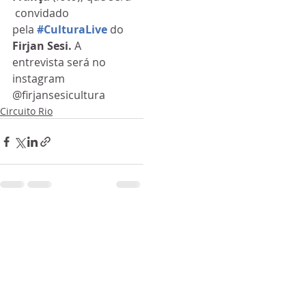
 convidado 
pela 
#CulturaLive
do 
Firjan Sesi. 
A 
entrevista será no 
instagram 
@firjansesicultura
Circuito Rio
Posts recentes
Ver tudo