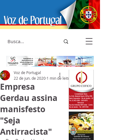
Voz de Portugal
22 de jun. de 2020
1 min de leitura
Empresa
Gerdau assina
manisfesto
"Seja
Antirracista"