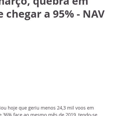
arço, quebra em
e chegar a 95% - NAV
iou hoje que geriu menos 24,3 mil voos em 
 36% face ao mesmo mês de 2019, tendo-se 