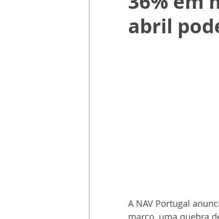
36% em m
abril pod
A NAV Portugal anunc
março, uma quebra de