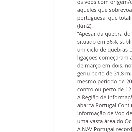
os voos com origem/
aqueles que sobrevoa
portuguesa, que total
(Km2).
“Apesar da quebra do
situado em 36%, sublin
um ciclo de quebras 
ligações começaram a 
de março em dois, no
geriu perto de 31,8 m
mesmo período de 201
controlou perto de 12 
A Região de Informaçã
abarca Portugal Conti
Informação de Voo de 
uma vasta área do Oce
A NAV Portugal recor