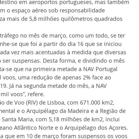
destino em aeroportos portugueses, mas também 
m o espaço aéreo sob responsabilidade 
iza mais de 5,8 milhões quilômetros quadrados 
 tráfego no mês de março, como um todo, se ter 
he-se que foi a partir do dia 16 que se iniciou 
cada vez mais acentuadas à medida que diversas 
ser suspensas. Desta forma, e dividindo o mês 
ta-se que na primeira metade a NAV Portugal 
il voos, uma redução de apenas 2% face ao 
9. Já na segunda metade do mês, a NAV 
mil voos”, refere.
o de Voo (RIV) de Lisboa, com 671.000 km2, 
nental e o Arquipélago da Madeira e a Região de 
Santa Maria, com 5,18 milhões de km2, inclui 
ano Atlântico Norte e o Arquipélago dos Açores.
da que em 10 de março foram suspensos os voos 