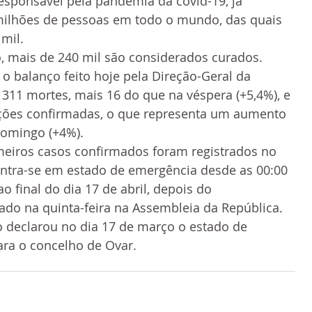
esponsável pela pandemia da covid-19, já 
 milhões de pessoas em todo o mundo, das quais 
mil.
, mais de 240 mil são considerados curados.
o balanço feito hoje pela Direção-Geral da 
 311 mortes, mais 16 do que na véspera (+5,4%), e 
cções confirmadas, o que representa um aumento 
domingo (+4%).
meiros casos confirmados foram registrados no 
ontra-se em estado de emergência desde as 00:00 
o final do dia 17 de abril, depois do 
do na quinta-feira na Assembleia da República.
 declarou no dia 17 de março o estado de 
ara o concelho de Ovar.