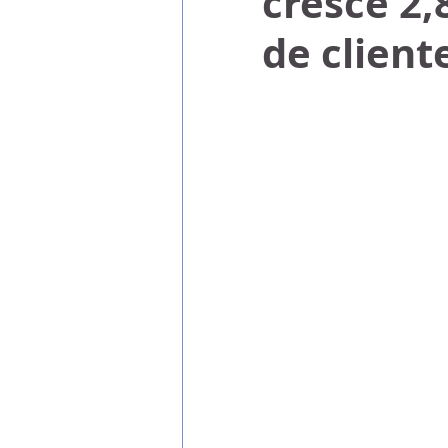
cresce 2,
de client