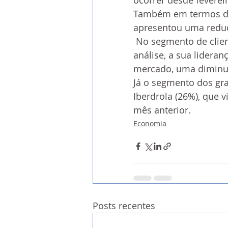
ocorrer desde feverei
Também em termos de
apresentou uma reduç
 No segmento de clientes industriais, a Endesa manteve, no mês em 
análise, a sua lidera
mercado, uma diminui
Já o segmento dos gra
Iberdrola (26%), que 
mês anterior.
Economia
Posts recentes