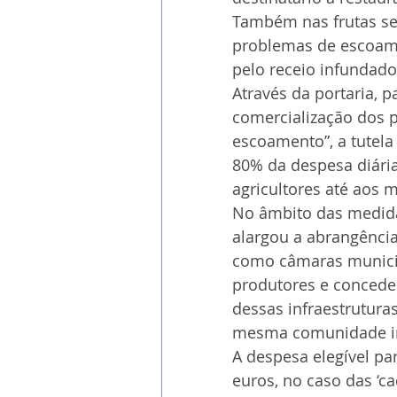
Também nas frutas s
problemas de escoame
pelo receio infundad
Através da portaria, p
comercialização dos p
escoamento”, a tutela
80% da despesa diária
agricultores até aos 
No âmbito das medidas
alargou a abrangênci
como câmaras municipa
produtores e concede
dessas infraestrutura
mesma comunidade in
A despesa elegível par
euros, no caso das ‘ca