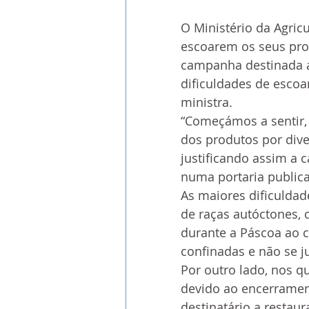
O Ministério da Agric
escoarem os seus pro
campanha destinada a
dificuldades de esco
ministra.
“Começámos a sentir,
dos produtos por dive
justificando assim a 
numa portaria publica
As maiores dificuldad
de raças autóctones, 
durante a Páscoa ao c
confinadas e não se j
Por outro lado, nos q
devido ao encerramen
destinatário a restaur