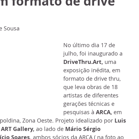
m formato de drive
e Sousa
No último dia 17 de 
julho, foi inaugurado a 
DriveThru.Art, 
uma 
exposição inédita, em 
formato de drive thru, 
que leva obras de 18 
artistas de diferentes 
gerações técnicas e 
pesquisas à 
ARCA, 
em 
poldina, Zona Oeste. Projeto idealizado por 
Luis 
 ART Gallery, 
ao lado de 
Mário Sérgio 
cio Soares, 
ambos sócios da ARCA ( na foto ao 