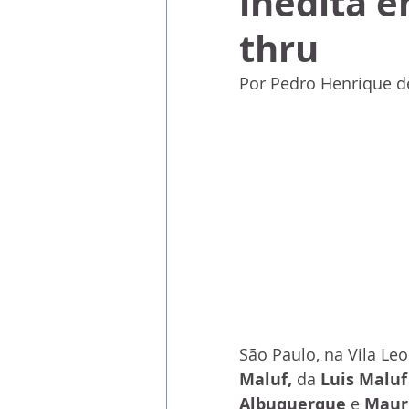
inédita e
thru
Por Pedro Henrique d
São Paulo, na Vila Leo
Maluf,
 da 
Luis Maluf
Albuquerque
 e 
Maurí