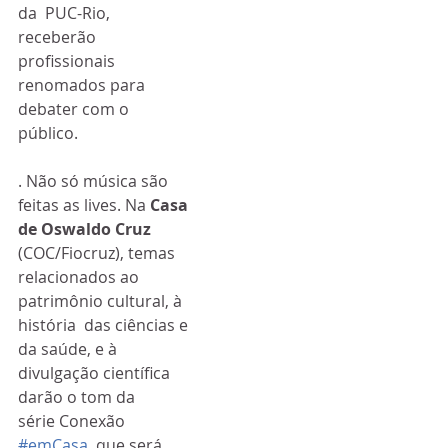
da  PUC-Rio, 
receberão 
profissionais 
renomados para 
debater com o 
público. 
. Não só música são 
feitas as lives. Na 
Casa 
de Oswaldo Cruz
(COC/Fiocruz), temas 
relacionados ao 
patrimônio cultural, à 
história  das ciências e 
da saúde, e à 
divulgação científica 
darão o tom da  
série Conexão 
#emCasa
, que será 