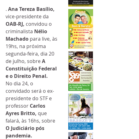
. 
Ana Tereza Basílio, 
vice-presidente da 
OAB-RJ, 
convidou o 
criminalista 
Nélio 
Machado
 para live, às 
19hs, na próxima 
segunda-feira, dia 20 
de julho, sobre 
A 
Constituição Federal 
e o Direito Penal.
No dia 24, o 
convidado será o ex-
presidente do STF e 
professor 
Carlos 
Ayres Britto, 
que 
falará, às 16hs, sobre 
O
Judiciário pós 
pandemia. 