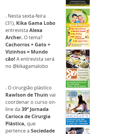
. Nesta sexta-feira 
(31), 
Kika Gama Lobo
entrevista 
Alexa 
Archer.
 O tema? 
Cachorros + Gato + 
Vizinhos = Mundo 
cão!
 A entrevista será 
no @kikagamalobo
. O cirurgião plástico 
Rawlson de Thuin
 vai 
coordenar o curso on-
line da 
39ª Jornada 
Carioca de Cirurgia 
Plástica, 
que 
pertence a 
Sociedade 