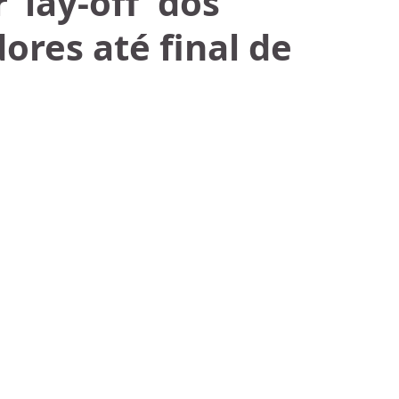
 ‘lay-off’ dos
ores até final de