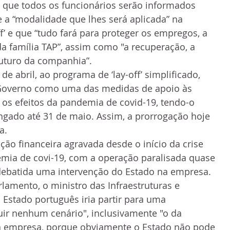
 que todos os funcionários serão informados 
 a “modalidade que lhes será aplicada” na 
f’ e que “tudo fará para proteger os empregos, a 
a família TAP”, assim como "a recuperação, a 
futuro da companhia”.
de abril, ao programa de ‘lay-off’ simplificado, 
 Governo como uma das medidas de apoio às 
os efeitos da pandemia de covid-19, tendo-o 
gado até 31 de maio. Assim, a prorrogação hoje 
a.
ção financeira agravada desde o início da crise 
mia de covi-19, com a operação paralisada quase 
 debatida uma intervenção do Estado na empresa.
arlamento, o ministro das Infraestruturas e 
 Estado português iria partir para uma 
ir nenhum cenário", inclusivamente "o da 
da empresa, porque obviamente o Estado não pode 