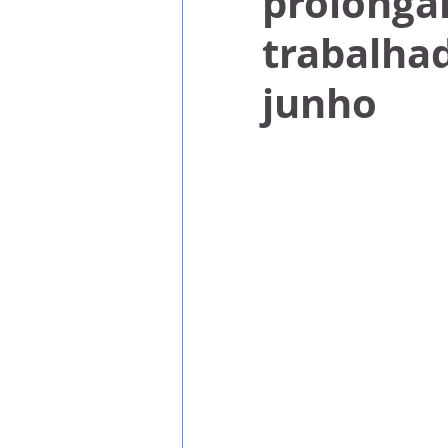
prolongar
trabalhad
junho