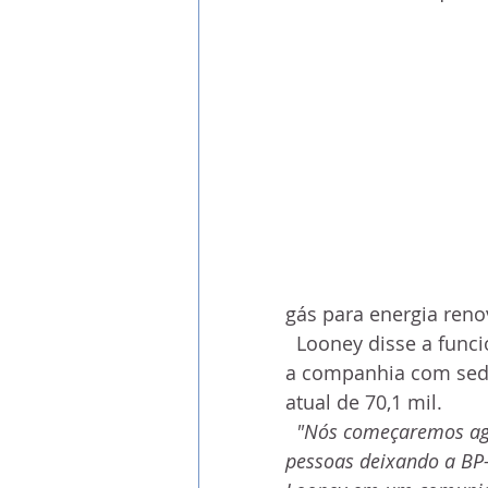
gás para energia reno
  Looney disse a funcionários, durante uma teleconferência global, que 
a companhia com sede
atual de 70,1 mil.
"Nós começaremos ago
pessoas deixando a BP--