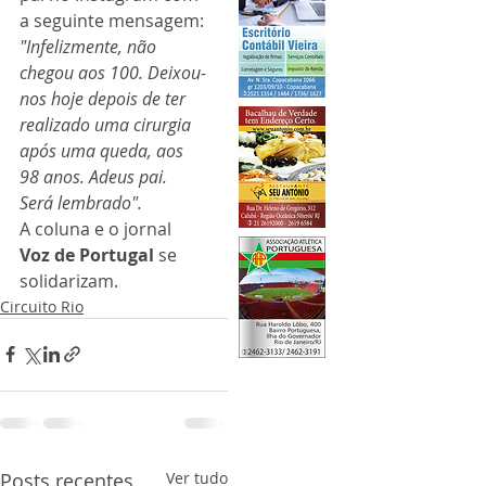
a seguinte mensagem:
"Infelizmente, não 
chegou aos 100. Deixou-
nos hoje depois de ter 
realizado uma cirurgia 
após uma queda, aos 
98 anos. Adeus pai. 
Será lembrado". 
A coluna e o jornal 
Voz de Portugal
 se 
solidarizam.
Circuito Rio
Posts recentes
Ver tudo