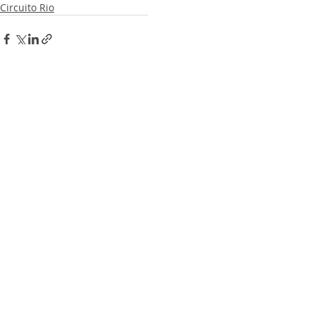
Circuito Rio
Posts recentes
Ver tudo