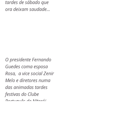
tardes de sábado que 
ora deixam saudade...
O presidente Fernando 
Guedes coma esposa 
Rosa,  a vice social Zenir 
Melo e diretores numa 
das animadas tardes 
festivas do Clube 
Português de NIterói, 
que voltarão após o 
termino do isolamento
Flashes