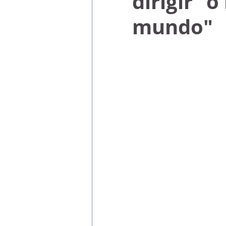
dirigir "o
mundo"