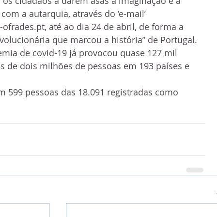
a os cidadãos a darem asas à imaginação e a 
com a autarquia, através do ‘e-mail’ 
ades.pt, até ao dia 24 de abril, de forma a 
evolucionária que marcou a história” de Portugal.
demia de covid-19 já provocou quase 127 mil 
s de dois milhões de pessoas em 193 países e 
m 599 pessoas das 18.091 registradas como 