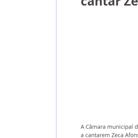
cantar Z
A Câmara municipal de
a cantarem Zeca Afons