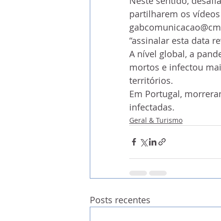
Neste sentido, desafi
partilharem os vídeos 
gabcomunicacao@cm-ofr
“assinalar esta data r
A nível global, a pan
mortos e infectou mai
territórios.
Em Portugal, morrera
infectadas.
Geral & Turismo
Posts recentes