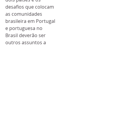
desafios que colocam 
as comunidades 
brasileira em Portugal 
e portuguesa no 
Brasil deverão ser 
outros assuntos a 
abordar pelos dois 
presidentes.
Em declarações aos 
jornalistas no 
domingo, 
antecipando o 
encontro com 
Bolsonaro, Marcelo 
Rebelo de Sousa 
assegurou que, da 
sua parte, tudo fará 
para “construir 