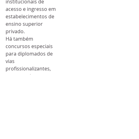
institucionais de 
acesso e ingresso em 
estabelecimentos de 
ensino superior 
privado.
Há também 
concursos especiais 
para diplomados de 
vias 
profissionalizantes, 
com o ensino 
secundário concluído 
no país de 
acolhimento através 
da via 
profissionalizante, e a 
possibilidade de 
ingressar num curso 
técnico superior 