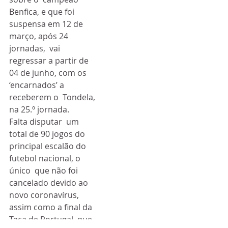
Benfica, e que foi 
suspensa em 12 de 
março, após 24 
jornadas,  vai 
regressar a partir de 
04 de junho, com os 
‘encarnados’ a 
receberem o  Tondela, 
na 25.º jornada.
Falta disputar  um 
total de 90 jogos do 
principal escalão do 
futebol nacional, o 
único  que não foi 
cancelado devido ao 
novo coronavírus, 
assim como a final da  
Taça de Portugal, que 