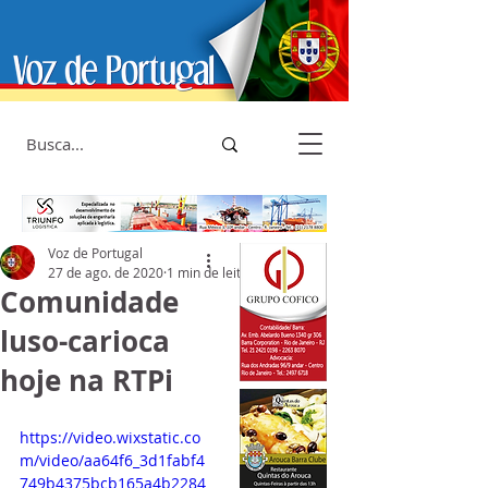
Voz de Portugal
27 de ago. de 2020
1 min de leitura
Comunidade
luso-carioca
hoje na RTPi
https://video.wixstatic.co
m/video/aa64f6_3d1fabf4
749b4375bcb165a4b2284