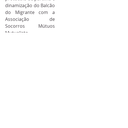
dinamização do Balcão 
do Migrante com a 
Associação de 
Socorros Mútuos 
Mutualista 
Covilhanense para 
podermos agilizar 
oficialmente algumas 
respostas a estas 
pessoas que 
continuam a chegar à 
região”, finalizou João 
Morgado.
Através deste link 
(
https://vimeo.com/68
7403207
) é possível 
assistir na íntegra ao 
programa, que irá 