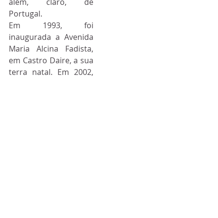
além, claro, de 
Portugal.
Em 1993, foi 
inaugurada a Avenida 
Maria Alcina Fadista, 
em Castro Daire, a sua 
terra natal. Em 2002, 
tornou-se a primeira 
fadista a pisar a 
Marquês de Sapucaí, 
durante o desfile da 
Unidos da Tijuca, 
levando o fado à 
passarela do samba. 
Foi a primeira mulher 
a dar o famoso “grito 
de saída” da escola de 
samba Unidos da 
Tijuca, em ritmo de 