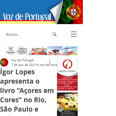
Voz de Portugal
7 de out. de 2021
6 min de leitura
Ígor Lopes
apresenta o
livro “Açores em
Cores” no Rio,
São Paulo e