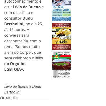
autoconhecimento e 
atriz 
Lívia de Bueno 
e 
com o estilista e 
consultor 
Dudu 
Bertholini,
 no dia 25, 
às 16 horas. A 
conversa será 
descontraída, com o 
tema "Somos muito 
além do Corpo", que 
será celebrado o 
Mês 
do Orgulho 
LGBTQIA+.
Lívia de Bueno e Dudu 
Bertholini 
Circuito Rio