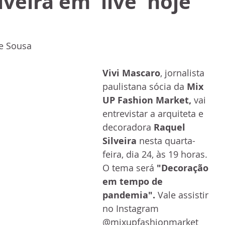
lveira em 'live' hoje
e Sousa
Vivi Mascaro
, jornalista 
paulistana sócia da 
Mix 
UP Fashion Market,
 vai 
entrevistar a arquiteta e 
decoradora 
Raquel 
Silveira 
nesta quarta-
feira, dia 24, às 19 horas.
O tema será 
"Decoração 
em tempo de 
pandemia".
 Vale assistir 
no Instagram 
@mixupfashionmarket