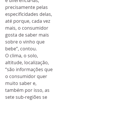
e diferenciá-las, 
precisamente pelas 
especificidades delas, 
até porque, cada vez 
mais, o consumidor 
gosta de saber mais 
sobre o vinho que 
bebe”, contou.
O clima, o solo, 
altitude, localização, 
“são informações que 
o consumidor quer 
muito saber e, 
também por isso, as 
sete sub-regiões se 
mantêm”, até porque 
“há especificidades 
culturais e 
gastronómicas em 