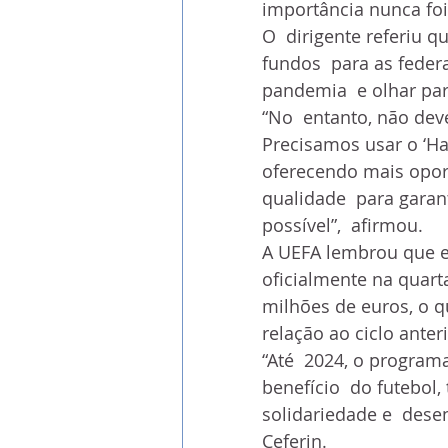
importância nunca foi 
O  dirigente referiu q
fundos  para as feder
pandemia  e olhar pa
“No  entanto, não dev
Precisamos usar o ‘Hat
oferecendo mais oport
qualidade  para garan
possível”,  afirmou.
A UEFA lembrou que es
oficialmente na quarta
milhões de euros, o 
relação ao ciclo anteri
“Até  2024, o program
benefício  do futebol
solidariedade e  des
Ceferin.