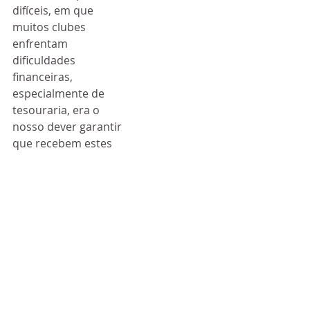
difíceis, em que 
muitos clubes 
enfrentam 
dificuldades 
financeiras, 
especialmente de 
tesouraria, era o 
nosso dever garantir 
que recebem estes 
pagamentos o mais 
depressa possível", 
explicou o presidente 
da UEFA, Aleksander 
Ceferin.
Já para Andrea Agnelli, 
que lidera a 
Associação Europeia 
de Clubes, esta 
decisão configura 