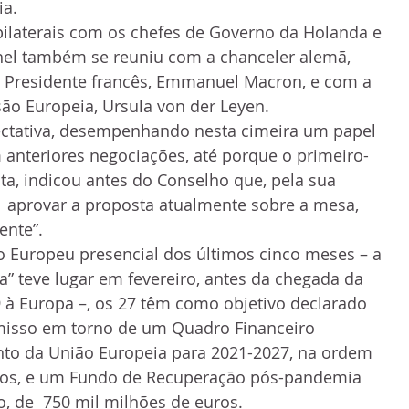
ia.
ilaterais com os chefes de Governo da Holanda e 
hel também se reuniu com a chanceler alemã, 
o Presidente francês, Emmanuel Macron, e com a 
ão Europeia, Ursula von der Leyen.
pectativa, desempenhando nesta cimeira um papel 
 anteriores negociações, até porque o primeiro-
sta, indicou antes do Conselho que, pela sua 
a  aprovar a proposta atualmente sobre a mesa, 
ente”.
 Europeu presencial dos últimos cinco meses – a 
ica” teve lugar em fevereiro, antes da chegada da  
à Europa –, os 27 têm como objetivo declarado  
isso em torno de um Quadro Financeiro 
nto da União Europeia para 2021-2027, na ordem 
euros, e um Fundo de Recuperação pós-pandemia 
o, de  750 mil milhões de euros.