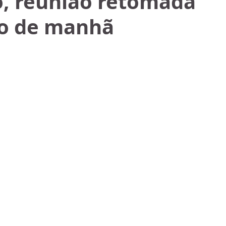
o, reunião retomada
o de manhã