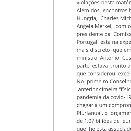
violações nesta matér
Além dos  encontros b
Hungria,  Charles Mic
Angela Merkel,  com 
presidente da  Comiss
Portugal  está na ex
mais discreto  que em
ministro, António  Co
parte, estava pronto 
que considerou “excel
No  primeiro Conselho
 anterior cimeira “fís
pandemia da covid-19 
chegar a um comprom
Plurianual, o  orçame
de 1,07 biliões de  
que lhe está associad