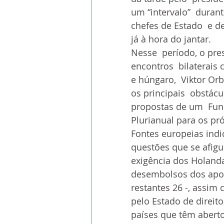
um “intervalo”  durant
chefes de Estado  e 
já à hora do jantar.
Nesse  período, o pr
encontros  bilaterais
e húngaro,  Viktor Or
os principais  obstác
propostas de um  Fun
Plurianual para os pr
Fontes europeias indi
questões que se afigu
exigência dos Holanda
desembolsos dos apoi
restantes 26 -, assim
pelo Estado de direito
países que têm aberto