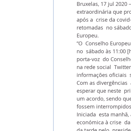
Bruxelas, 17 jul 2020 
extraordinária que p
após a  crise da covi
retomadas  no sábado
Europeu.
“O  Conselho Europeu 
no  sábado às 11:00 [
porta-voz  do Conselh
na rede social  Twitt
informações oficiais 
Com as divergências  
esperar que neste  p
um acordo, sendo que
fossem interrompidos
Iniciada  esta manhã, 
económica à crise  da 
da tarde pelo  presid