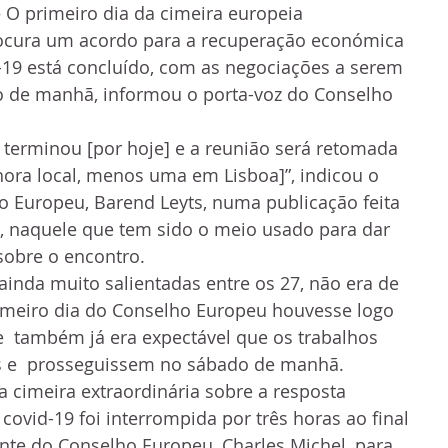
– O primeiro dia da cimeira europeia  
rocura um acordo para a recuperação económica 
d-19 está concluído, com as negociações a serem 
 de manhã, informou o porta-voz do Conselho 
terminou [por hoje] e a reunião será retomada 
hora local, menos uma em Lisboa]”, indicou o 
o Europeu, Barend Leyts, numa publicação feita 
er, naquele que tem sido o meio usado para dar 
 sobre o encontro.
ainda muito salientadas entre os 27, não era de 
rimeiro dia do Conselho Europeu houvesse logo 
  também já era expectável que os trabalhos 
 e  prosseguissem no sábado de manhã.
a cimeira extraordinária sobre a resposta 
covid-19 foi interrompida por três horas ao final 
ente do Conselho Europeu, Charles Michel, para 