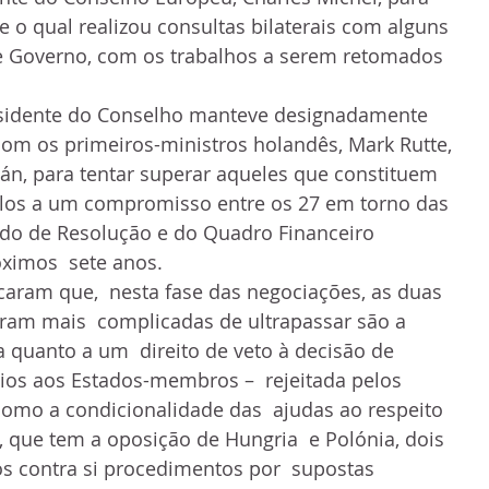
e o qual realizou consultas bilaterais com alguns 
de Governo, com os trabalhos a serem retomados 
esidente do Conselho manteve designadamente 
 com os primeiros-ministros holandês, Mark Rutte, 
bán, para tentar superar aqueles que constituem 
ulos a um compromisso entre os 27 em torno das 
do de Resolução e do Quadro Financeiro 
óximos  sete anos.
caram que,  nesta fase das negociações, as duas 
ram mais  complicadas de ultrapassar são a 
 quanto a um  direito de veto à decisão de 
os aos Estados-membros –  rejeitada pelos 
 como a condicionalidade das  ajudas ao respeito 
, que tem a oposição de Hungria  e Polónia, dois 
s contra si procedimentos por  supostas 