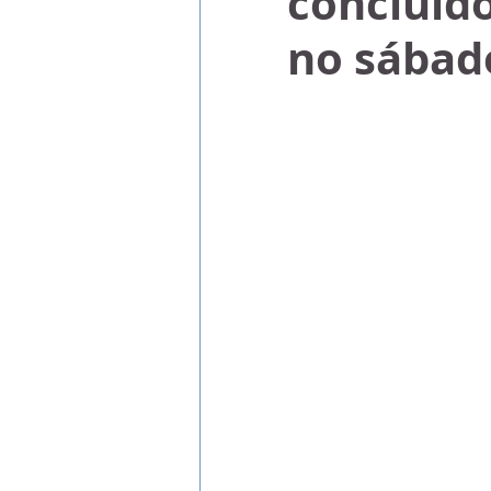
concluíd
no sábad