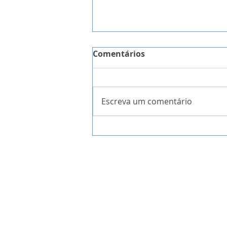
Comentários
Escreva um comentário
IL quer a Festa Madeirens
candidata a Património Im
da UNESCO