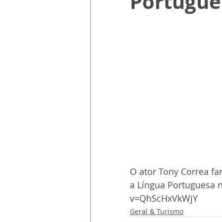
Portugue
O ator Tony Correa fa
a Língua Portuguesa n
v=QhScHxVkWjY
Geral & Turismo