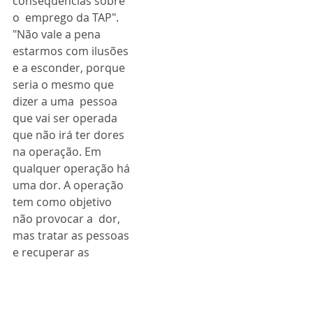
consequências sobre 
o  emprego da TAP".  
"Não vale a pena  
estarmos com ilusões 
e a esconder, porque 
seria o mesmo que 
dizer a uma  pessoa 
que vai ser operada 
que não irá ter dores 
na operação. Em  
qualquer operação há 
uma dor. A operação 
tem como objetivo 
não provocar a  dor, 
mas tratar as pessoas 
e recuperar as 
pessoas", declarou.
Ou  seja, segundo o 
líder do executivo, o 