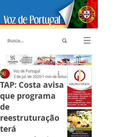
Voz de Portugal
3 de jul. de 2020
1 min de leitura
TAP: Costa avisa
que programa
de
reestruturação
terá