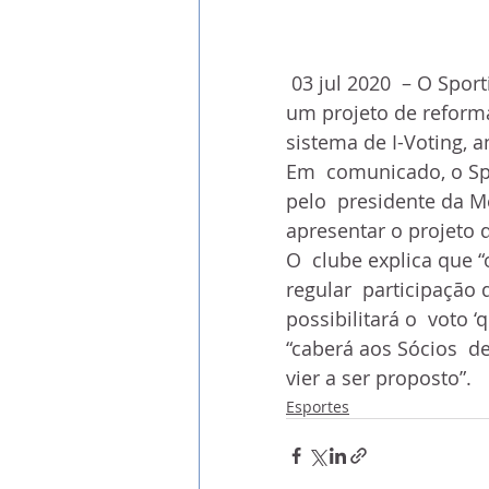
 03 jul 2020  – O Sporting criou um grupo de trabalho para  apresentar 
um projeto de reforma
sistema de I-Voting,
Em  comunicado, o Spo
pelo  presidente da M
apresentar o projeto 
O  clube explica que 
regular  participação
possibilitará o  voto 
“caberá aos Sócios  d
vier a ser proposto”.
Esportes