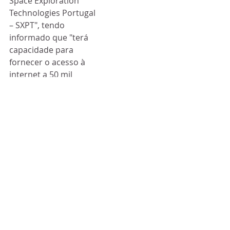
Space Exploration 
Technologies Portugal 
– SXPT", tendo 
informado que "terá 
capacidade para 
fornecer o acesso à 
internet a 50 mil 
utilizadores em 
Portugal, prevendo 
atingir os 16 mil 
utilizadores até ao 
final de 2021", 
acrescenta.
Economia