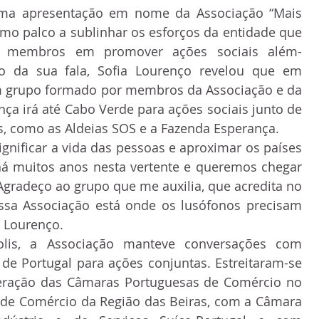
uma apresentação em nome da Associação “Mais 
o palco a sublinhar os esforços da entidade que 
s membros em promover ações sociais além-
to da sua fala, Sofia Lourenço revelou que em 
 grupo formado por membros da Associação e da 
a irá até Cabo Verde para ações sociais junto de 
s, como as Aldeias SOS e a Fazenda Esperança.
ignificar a vida das pessoas e aproximar os países 
á muitos anos nesta vertente e queremos chegar 
Agradeço ao grupo que me auxilia, que acredita no 
ssa Associação está onde os lusófonos precisam 
a Lourenço.
olis, a Associação manteve conversações com 
 de Portugal para ações conjuntas. Estreitaram-se 
eração das Câmaras Portuguesas de Comércio no 
 de Comércio da Região das Beiras, com a Câmara 