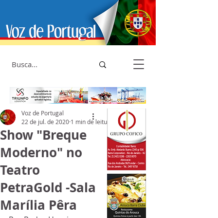
Voz de Portugal
22 de jul. de 2020
1 min de leitura
Show "Breque
Moderno" no
Teatro
PetraGold -Sala
Marília Pêra