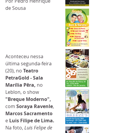
Por Pedro Henrique 
de Sousa
Aconteceu nessa 
última segunda-feira 
(20), no 
Teatro 
PetraGold - Sala 
Marília Pêra,
 no 
Leblon, o show 
"Breque Moderno", 
com 
Soraya Ravenle
, 
Marcos Sacramento
e 
Luis Filipe de Lima. 
Na foto, 
Luis Felipe de 