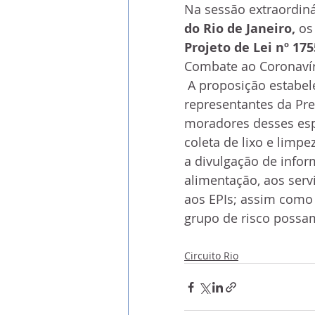
Na sessão extraordiná
do Rio de Janeiro, 
os
Projeto de Lei nº 175
Combate ao Coronavír
 A proposição estabelece a criação de um Comitê Gestor formado por 
representantes da Pref
moradores desses esp
coleta de lixo e limpe
a divulgação de info
alimentação, aos serv
aos EPIs; assim como 
grupo de risco possam
Circuito Rio