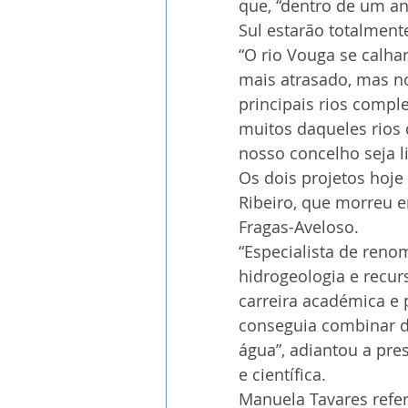
que, “dentro de um ano
Sul estarão totalment
“O rio Vouga se calha
mais atrasado, mas n
principais rios compl
muitos daqueles rios
nosso concelho seja li
Os dois projetos hoj
Ribeiro, que morreu e
Fragas-Aveloso.
“Especialista de reno
hidrogeologia e recurs
carreira académica e p
conseguia combinar di
água”, adiantou a pre
e científica.
Manuela Tavares refer