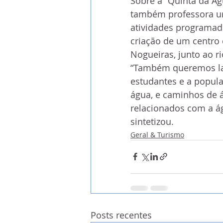
Sobre a “Quinta da Ág
também professora univ
atividades programada
criação de um centro
Nogueiras, junto ao r
“Também queremos lab
estudantes e a popula
água, e caminhos de á
relacionados com a ág
sintetizou.
Geral & Turismo
Posts recentes