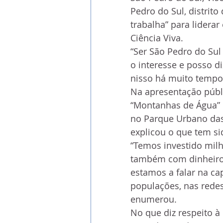
Pedro do Sul, distrit
trabalha” para lidera
Ciência Viva.
“Ser São Pedro do Sul
o interesse e posso d
nisso há muito tempo”
Na apresentação públi
“Montanhas de Água” e
no Parque Urbano das
explicou o que tem si
“Temos investido mil
também com dinheiros 
estamos a falar na ca
populações, nas redes
enumerou.
No que diz respeito à 