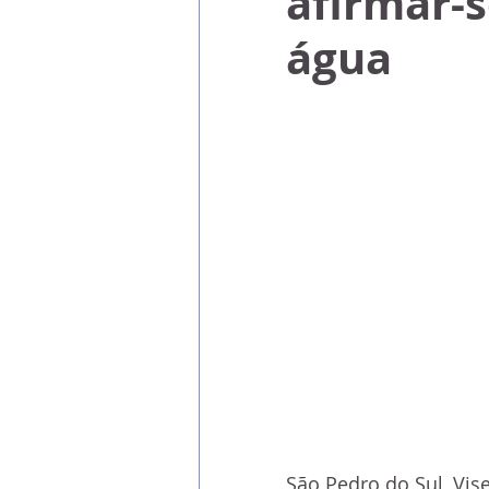
afirmar-
água
São Pedro do Sul, Vis