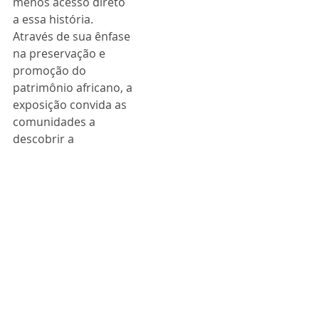
menos acesso direto 
a essa história. 
Através de sua ênfase 
na preservação e 
promoção do 
patrimônio africano, a 
exposição convida as 
comunidades a 
descobrir a 
extraordinária riqueza 
cultural, 
arquitetônica, 
intelectual e artística 
da África medieval.
Circuito Rio