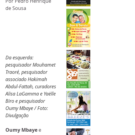
Por Pedro Henrique 
de Sousa
Da esquerda: 
pesquisador Mouhamet 
Traoré, pesquisador 
associado Hakimah 
Abdul-Fattah, curadores 
Alisa LaGamma e Yaëlle 
Biro e pesquisador 
Oumy Mbaye / Foto: 
Divulgação 
Oumy Mbaye
 e 