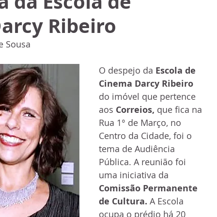
a da Escola de
arcy Ribeiro
e Sousa
O despejo da 
Escola de 
Cinema Darcy Ribeiro
do imóvel que pertence 
aos 
Correios, 
que fica na 
Rua 1° de Março, no 
Centro da Cidade, foi o 
tema de Audiência 
Pública. A reunião foi 
uma iniciativa da 
Comissão Permanente 
de Cultura.
 A Escola 
ocupa o prédio há 20 