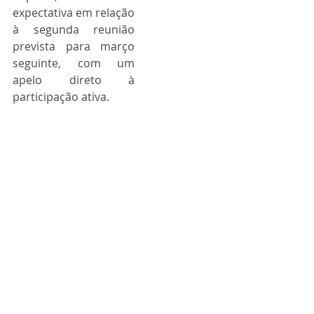
expectativa em relação 
à segunda reunião 
prevista para março 
seguinte, com um 
apelo direto à 
participação ativa.
O embaixador com Gomes 
da Costa e o ator Tony 
Correa
O diplomata concluiu 
defendendo que, 