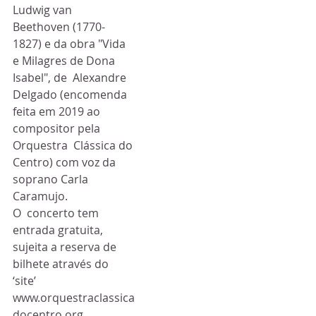
Ludwig van  
Beethoven (1770-
1827) e da obra "Vida 
e Milagres de Dona 
Isabel", de  Alexandre 
Delgado (encomenda 
feita em 2019 ao 
compositor pela 
Orquestra  Clássica do 
Centro) com voz da 
soprano Carla 
Caramujo.
O  concerto tem 
entrada gratuita, 
sujeita a reserva de 
bilhete através do  
‘site’ 
www.orquestraclassica
docentro.org, 