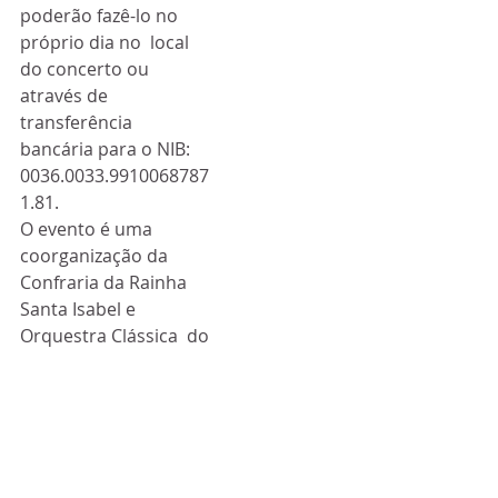
poderão fazê-lo no 
próprio dia no  local 
do concerto ou 
através de 
transferência 
bancária para o NIB:  
0036.0033.9910068787
1.81.
O evento é uma  
coorganização da 
Confraria da Rainha 
Santa Isabel e 
Orquestra Clássica  do 
Centro, com o apoio 
institucional da 
Câmara Municipal de 
Coimbra e o  apoio da 
Direção-Geral das 
Artes do Ministério da 