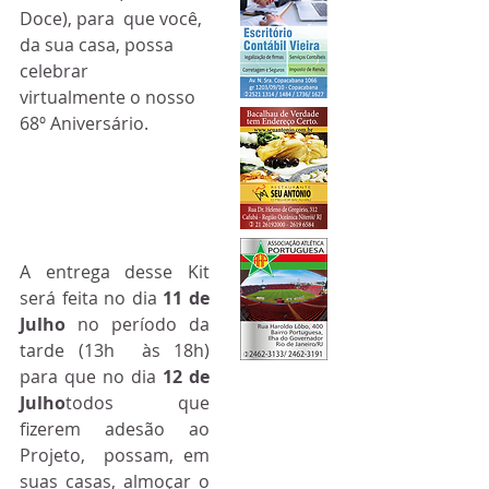
Doce), para  que você, 
da sua casa, possa 
celebrar   
virtualmente o nosso 
68º Aniversário. 
A entrega desse Kit 
será feita no dia 
11 de 
Julho
 no período da 
tarde (13h  às 18h) 
para que no dia
 12 de 
Julho
todos que 
fizerem adesão ao 
Projeto,  possam, em 
suas casas, almoçar o 